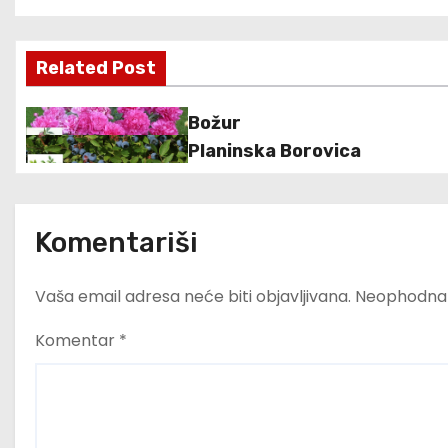
a
Related Post
v
i
Božur
Planinska Borovica
g
a
Komentariši
c
i
Vaša email adresa neće biti objavljivana.
Neophodna 
j
Komentar
*
a
č