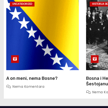
UNCATEGORIZED
HISTORIJA B
A on meni, nema Bosne?
Bosna i H
Šestojanu
Nema Komentara
Nema K