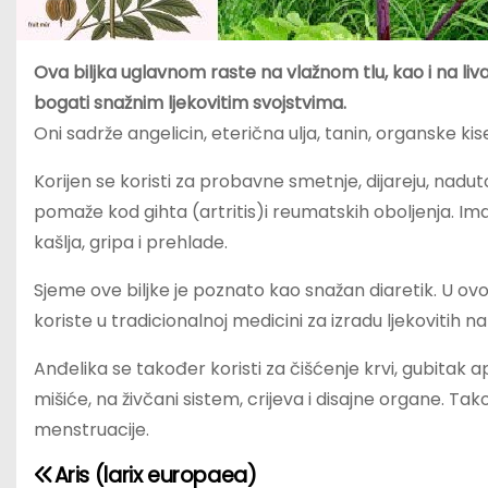
Ova biljka uglavnom raste na vlažnom tlu, kao i na livada
bogati snažnim ljekovitim svojstvima.
Oni sadrže angelicin, eterična ulja, tanin, organske kis
Korijen se koristi za probavne smetnje, dijareju, nadutos
pomaže kod gihta (artritis)i reumatskih oboljenja. Im
kašlja, gripa i prehlade.
Sjeme ove biljke je poznato kao snažan diaretik. U ovom
koriste u tradicionalnoj medicini za izradu ljekovitih
Anđelika se također koristi za čišćenje krvi, gubitak 
mišiće, na živčani sistem, crijeva i disajne organe. T
menstruacije.
Aris (larix europaea)
N