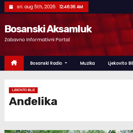
S
sri. aug 5th, 2026
12:46:37 AM
k
i
Bosanski Aksamluk
p
t
Zabavno Informativni Portal
o
c
o
Bosanski Radio
Muzika
Ljekovito Bi
n
t
e
LJEKOVITO BILJE
n
Anđelika
t