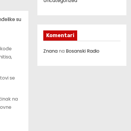
Uncategorized
nđelike su
Komentari
takođe
Znana
na
Bosanski Radio
itisa,
tovi se
činak na
edovne