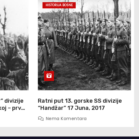
HISTORIJA BOSNE
 divizije
Ratni put 13. gorske SS divizije
oj – prva
“Handžar” 17 Juna, 2017
en SS
Nema Komentara