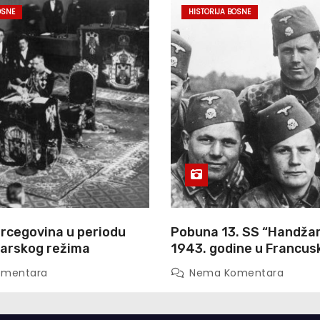
OSNE
HISTORIJA BOSNE
ercegovina u periodu
Pobuna 13. SS “Handžar”
arskog režima
1943. godine u Francusk
pobuna u moćnom Waff
omentara
Nema Komentara
ogranku