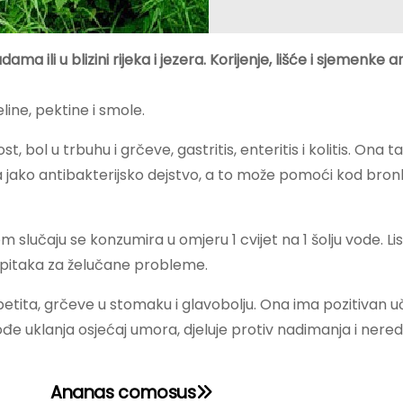
ma ili u blizini rijeka i jezera. Korijenje, lišće i sjemenke a
eline, pektine i smole.
t, bol u trbuhu i grčeve, gastritis, enteritis i kolitis. Ona 
a jako antibakterijsko dejstvo, a to može pomoći kod bronh
 slučaju se konzumira u omjeru 1 cvijet na 1 šolju vode. Lis
 napitaka za želučane probleme.
apetita, grčeve u stomaku i glavobolju. Ona ima pozitivan u
akođe uklanja osjećaj umora, djeluje protiv nadimanja i ner
Ananas comosus