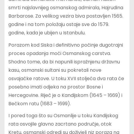
smrti najslavnijeg osmanskog admirala, Hajrudina
Barbarose. Za velikog vezira biva postavljen 1565.
godine i na tom položaju ostaje sve do 1579.
godine, kada je ubijen u Istanbulu.
Porazom kod Siska i definitivno počinje dugotrajni
proces opadanja moći Osmanskog carstva.
Shodno tome, da bi napunili ispražnjenu državnu
kasu, osmanski sultani su pokretali nove
osvajačke ratove. U toku XVII stoljeća dva rata će
posebno imati odjeka na prostor Bosne i
Hercegovine. Riječ je o Kandijskom (1645 – 1669) i
Bečkom ratu (1683 – 1699).
I pored toga što su Osmanlije u toku Kandijskog
rata osvojile glavno zacrtano područje, otok
Kretu, osmanski odredi su doživjeli niz poraza na