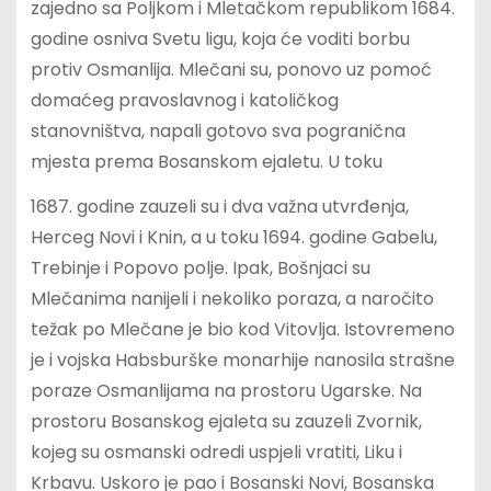
zajedno sa Poljkom i Mletačkom republikom 1684.
godine osniva Svetu ligu, koja će voditi borbu
protiv Osmanlija. Mlečani su, ponovo uz pomoć
domaćeg pravoslavnog i katoličkog
stanovništva, napali gotovo sva pogranična
mjesta prema Bosanskom ejaletu. U toku
1687. godine zauzeli su i dva važna utvrđenja,
Herceg Novi i Knin, a u toku 1694. godine Gabelu,
Trebinje i Popovo polje. Ipak, Bošnjaci su
Mlečanima nanijeli i nekoliko poraza, a naročito
težak po Mlečane je bio kod Vitovlja. Istovremeno
je i vojska Habsburške monarhije nanosila strašne
poraze Osmanlijama na prostoru Ugarske. Na
prostoru Bosanskog ejaleta su zauzeli Zvornik,
kojeg su osmanski odredi uspjeli vratiti, Liku i
Krbavu. Uskoro je pao i Bosanski Novi, Bosanska