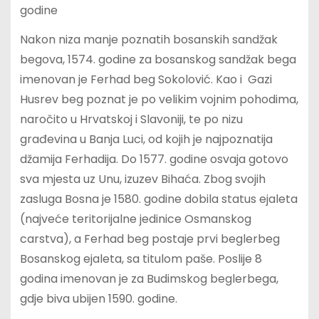
godine
Nakon niza manje poznatih bosanskih sandžak
begova, 1574. godine za bosanskog sandžak bega
imenovan je Ferhad beg Sokolović. Kao i Gazi
Husrev beg poznat je po velikim vojnim pohodima,
naročito u Hrvatskoj i Slavoniji, te po nizu
građevina u Banja Luci, od kojih je najpoznatija
džamija Ferhadija. Do 1577. godine osvaja gotovo
sva mjesta uz Unu, izuzev Bihaća. Zbog svojih
zasluga Bosna je 1580. godine dobila status ejaleta
(najveće teritorijalne jedinice Osmanskog
carstva), a Ferhad beg postaje prvi beglerbeg
Bosanskog ejaleta, sa titulom paše. Poslije 8
godina imenovan je za Budimskog beglerbega,
gdje biva ubijen 1590. godine.