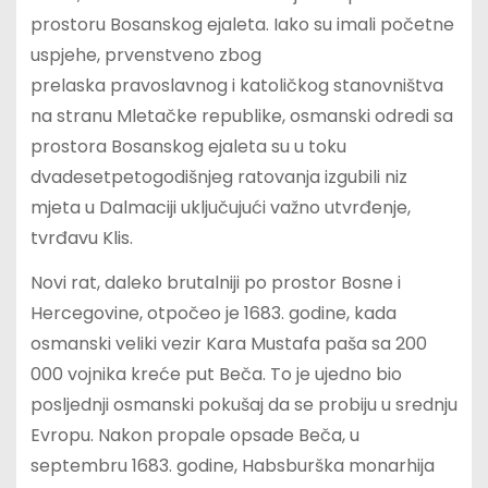
prostoru Bosanskog ejaleta. Iako su imali početne
uspjehe, prvenstveno zbog
prelaska pravoslavnog i katoličkog stanovništva
na stranu Mletačke republike, osmanski odredi sa
prostora Bosanskog ejaleta su u toku
dvadesetpetogodišnjeg ratovanja izgubili niz
mjeta u Dalmaciji uključujući važno utvrđenje,
tvrđavu Klis.
Novi rat, daleko brutalniji po prostor Bosne i
Hercegovine, otpočeo je 1683. godine, kada
osmanski veliki vezir Kara Mustafa paša sa 200
000 vojnika kreće put Beča. To je ujedno bio
posljednji osmanski pokušaj da se probiju u srednju
Evropu. Nakon propale opsade Beča, u
septembru 1683. godine, Habsburška monarhija