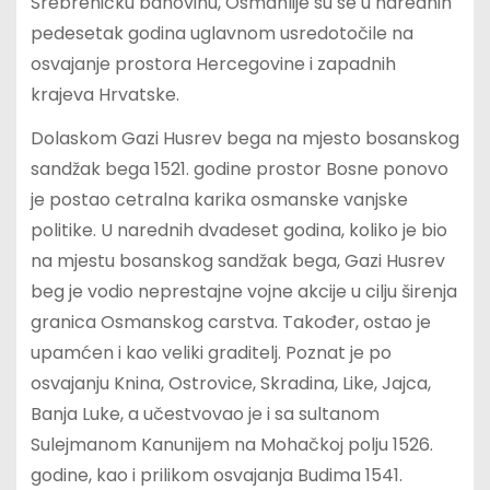
Srebreničku banovinu, Osmanlije su se u narednih
pedesetak godina uglavnom usredotočile na
osvajanje prostora Hercegovine i zapadnih
krajeva Hrvatske.
Dolaskom Gazi Husrev bega na mjesto bosanskog
sandžak bega 1521. godine prostor Bosne ponovo
je postao cetralna karika osmanske vanjske
politike. U narednih dvadeset godina, koliko je bio
na mjestu bosanskog sandžak bega, Gazi Husrev
beg je vodio neprestajne vojne akcije u cilju širenja
granica Osmanskog carstva. Također, ostao je
upamćen i kao veliki graditelj. Poznat je po
osvajanju Knina, Ostrovice, Skradina, Like, Jajca,
Banja Luke, a učestvovao je i sa sultanom
Sulejmanom Kanunijem na Mohačkoj polju 1526.
godine, kao i prilikom osvajanja Budima 1541.