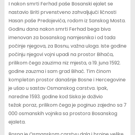
I nakon smrti Ferhad paše Bosanski ejalet se
nastavio širiti prvenstveno zahvaljujući ličnosti
Hasan paše Predojevića, rodom iz Sanskog Mosta.
Godinu dana nakon smrti Ferhad bega biva
imenovan za bosanskog namjesnika i od tada
počinje njegova, za Bosnu, važna uloga. Iste godine
počinju njegovi vojni upadi na prostor Bihaća,
prilikom čega zauzima niz mjesta, a 19. juna 1592.
godine zauzma i sam grad Bihać. Tim činom
kompletan prostor današnje Bosne i Hercegovine
je ušao u sastav Osmanskog carstva. Ipak,
naredne 1593. godine kod Siska je doživio
težak poraz, prilikom čega je poginuo zajedno sa 7
000 osmanskih vojnika sa prostora Bosanskog
ejaleta.
Bosna je Osmanskom carstvu dala i brojne velike