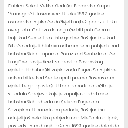
Dubica, Sokol, Velika Kladuša, Bosanska Krupa,
Vranograč i Jasenovac. U toku 1697. godine
osmanska vojska će doživjeti najteži poraz u toku
ovog rata. Gotovo do nogu će biti potučena u
boju kod Sente. Ipak, iste godine Bošnjaci će kod
Bihaća odnijeti blistavu odbrambenu pobjedu nad
habsburškim trupama. Poraz kod Sente imat će
tragične posljedice i za prostor Bosanskog
ejaleta. Habsburški vojskovođa Eugen Savojski se
nakon bitke kod Sente uputi prema Bosanskom
ejalet te ga opustoši. U tom pohodu naročito je
stradalo Sarajevo koje je zapaljeno od strane
habsburških odreda na čelu sa Eugenom
Savojskim. U narednom periodu, Bošnjaci su
odnijeli još nekoliko pobjeda nad Mlečanima. Ipak,
posredstvom drugih država, 1699. godine dolazi do