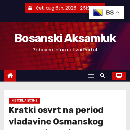
S
čet. aug 6th, 2026
2:51:38 AM
k
BS
i
p
Bosanski Aksamluk
t
o
Zabavno Informativni Portal
c
o
n
t
e
n
t
HISTORIJA BOSNE
Kratki osvrt na period
vladavine Osmanskog