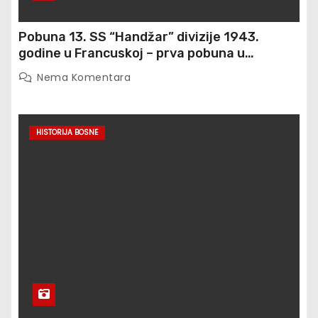
Pobuna 13. SS “Handžar” divizije 1943.
godine u Francuskoj – prva pobuna u
moćnom Waffen SS ogranku
Nema Komentara
HISTORIJA BOSNE