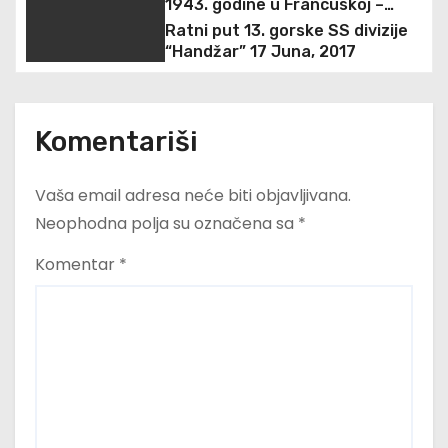
1943. godine u Francuskoj –
prva pobuna u moćnom Waffen
Ratni put 13. gorske SS divizije
c
SS ogranku
“Handžar” 17 Juna, 2017
i
j
Komentariši
a
Vaša email adresa neće biti objavljivana.
č
Neophodna polja su označena sa
*
l
Komentar
*
a
n
a
k