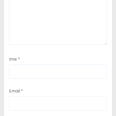
a
Ime
*
Email
*