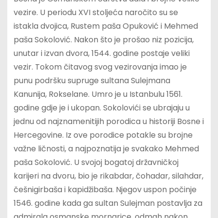
vezire. U periodu XVI stoljeća naročito su se
istakla dvojica, Rustem paša Opuković i Mehmed
paša Sokolović. Nakon što je prošao niz pozicija,
unutar i izvan dvora, 1544. godine postaje veliki
vezir. Tokom čitavog svog vezirovanja imao je
punu podršku supruge sultana Sulejmana
Kanunija, Rokselane. Umro je u Istanbulu 1561.
godine gdje je i ukopan. Sokolovići se ubrajaju u
jednu od najznamenitijih porodica u historiji Bosne i
Hercegovine. Iz ove porodice potakle su brojne
važne ličnosti, a najpoznatija je svakako Mehmed
paša Sokolović. U svojoj bogatoj državničkoj
karijeri na dvoru, bio je rikabdar, čohadar, silahdar,
češnigirbaša i kapidžibaša. Njegov uspon počinje
1546. godine kada ga sultan Sulejman postavlja za
admirala osmanske mornarice, odmah nakon