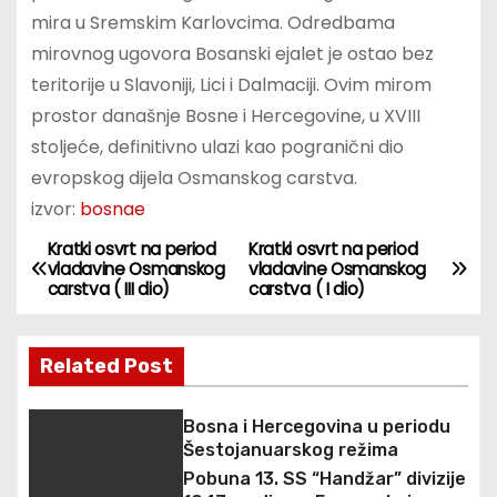
mira u Sremskim Karlovcima. Odredbama
mirovnog ugovora Bosanski ejalet je ostao bez
teritorije u Slavoniji, Lici i Dalmaciji. Ovim mirom
prostor današnje Bosne i Hercegovine, u XVIII
stoljeće, definitivno ulazi kao pogranični dio
evropskog dijela Osmanskog carstva.
izvor:
bosnae
Kratki osvrt na period
Kratki osvrt na period
N
vladavine Osmanskog
vladavine Osmanskog
carstva ( III dio)
carstva ( I dio)
a
v
Related Post
i
Bosna i Hercegovina u periodu
g
Šestojanuarskog režima
Pobuna 13. SS “Handžar” divizije
a