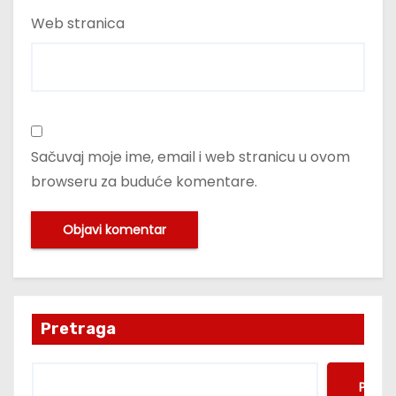
Web stranica
Sačuvaj moje ime, email i web stranicu u ovom
browseru za buduće komentare.
Pretraga
Pretr