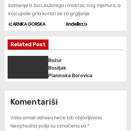
kamenje iz žuci, bubrega i mokrac nog mjehura, a
kod upale grla koristi se za grgljanje.
ARNIKA GORSKA
Anđelika
N
a
Related Post
v
Božur
i
Bosiljak
g
Planinska Borovica
a
c
Komentariši
i
Vaša email adresa neće biti objavljivana.
j
Neophodna polja su označena sa
*