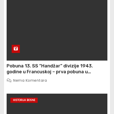
Pobuna 13. SS “Handžar” divizije 1943.
godine u Francuskoj – prva pobuna u
moćnom Waffen SS ogranku
Nema Komentara
HISTORIJA BOSNE