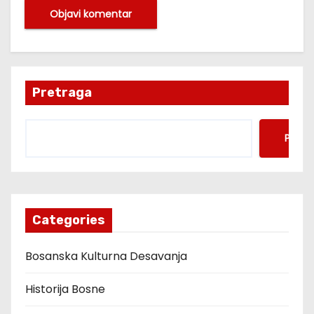
Pretraga
Pretr
Categories
Bosanska Kulturna Desavanja
Historija Bosne