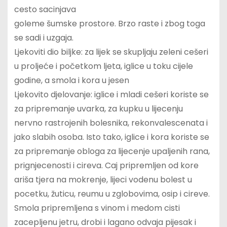
cesto sacinjava
goleme šumske prostore. Brzo raste i zbog toga
se sadi i uzgaja.
Ljekoviti dio biljke: za lijek se skupljaju zeleni cešeri
u proljeće i početkom ljeta, iglice u toku cijele
godine, a smola i kora u jesen
Ljekovito djelovanje: iglice i mladi cešeri koriste se
za pripremanje uvarka, za kupku u lijecenju
nervno rastrojenih bolesnika, rekonvalescenata i
jako slabih osoba. Isto tako, iglice i kora koriste se
za pripremanje obloga za lijecenje upaljenih rana,
prignjecenosti i cireva. Caj pripremljen od kore
ariša tjera na mokrenje, lijeci vodenu bolest u
pocetku, žuticu, reumu u zglobovima, osip i cireve.
Smola pripremljena s vinom i medom cisti
zacepljenu jetru, drobi i lagano odvaja pijesak i