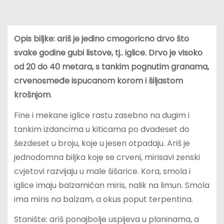
Opis biljke: ariš je jedino cmogoricno drvo što
svake godine gubi listove, tj.. iglice. Drvo je visoko
od 20 do 40 metara, s tankim pognutim granama,
crvenosmeđe ispucanom korom i šiljastom
krošnjom
.
Fine i mekane iglice rastu zasebno na dugim i
tankim izdancima u kiticama po dvadeset do
šezdeset u broju, koje u jesen otpadaju. Ariš je
jednodomna biljka koje se crveni, mirisavi zenski
cvjetovi razvijaju u male šišarice. Kora, smola i
iglice imaju balzamičan miris, nalik na limun. Smola
ima miris na balzam, a okus poput terpentina.
Stanište: ariš ponajbolje uspijeva u planinama, a