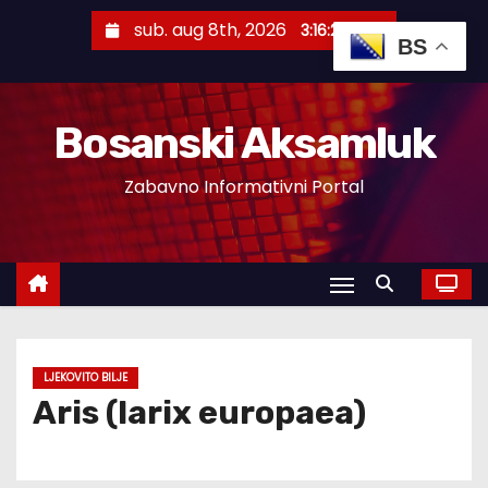
S
sub. aug 8th, 2026
3:16:26 AM
k
BS
i
p
Bosanski Aksamluk
t
o
Zabavno Informativni Portal
c
o
n
t
e
n
t
LJEKOVITO BILJE
Aris (larix europaea)