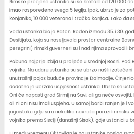
Rimske procjene ustanika su se kretale od 120 000 do 2
imao raspoređeno svega 5 legija. Ipak, ubrzo je za pot
konjanika, 10 000 veterana i tračka konjica. Tako da s
Vođa ustanka bio je Baton. Rođen između 35. i 30. go
Desitijata, koja su naseljavala prostor centralne Bosne
peregrini) rimski guverneri su i nad njima sprovodili b
Pobuna najprije izbija u proljeće u srednjoj Bosni. Po
vojnike. Na udaru ustanika su se ubrzo našli i zatečeni
unutrašnji pojas buduće provincije Dalmacije. Činjenic
dodatno je ubrzala uspješnost ustanka. Ubrzo se ustan
Oni će napasti grad Sirmij na Savi, ali ga neće osvojiti
ali ni oni nisu imali uspjeha. U samoj borbi ranjen je 
jugoistoku gdje su u nekoliko navrata porazili rimsku 
vojnika prema Sisciji (današnji Sisak), gdje ustanici u
U međuvremenu Oktavijan je na ustanike poslao svog i