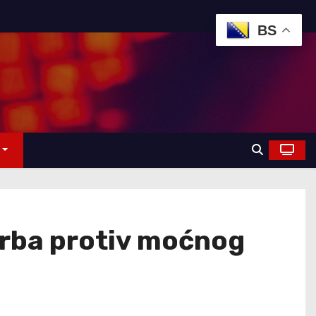
BS
borba protiv moćnog