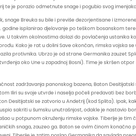
rij te je porazio odmetnute snage i pogubio svog imenjaka
k, snage Breuka su bile i previše dezorjentisane i izmoren
mu 8. godine isplanirao djelovanje po teškom bosanskom tere
e. U takvim okolnostima dolazi do povlačenja ustanika koji 
prođu. Kako je rat u dolini Save okončan, rimska vojska se 
ila protivnika. Ubrzo je od strane Germanika zauzet Spl
a utvrđenja oko Une u zapadnoj Bosni). Time je skršen otpo
ućnost zadržavanja panonskog bazena, Baton Desitijatski 
om Iliri su svoje utvrde i naselja počeli predavati bez bor
n Desitijatski se zatvorio u Andetrij (kod Splita). Ipak, ka
 uspio sakriti u šumsku unutrašnjost, odakle je nastavio bo
n našao u potpunom okruženju rimske vojske. Tiberije je tim
taničkih snaga, zauzeo ga. Baton se ovim činom konačno 
aveni. Tiberije je zatim poslao Germanika da savlada preo