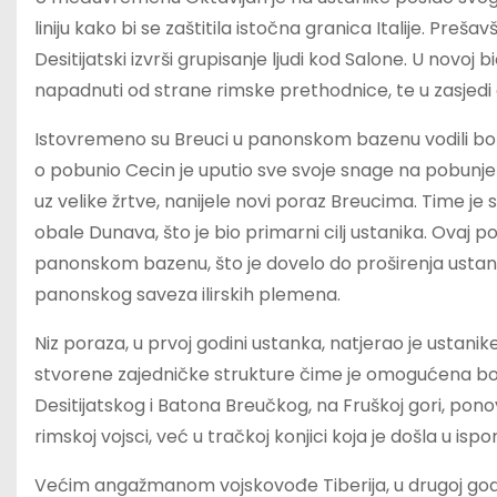
liniju kako bi se zaštitila istočna granica Italije. Pre
Desitijatski izvrši grupisanje ljudi kod Salone. U novoj 
napadnuti od strane rimske prethodnice, te u zasjedi 
Istovremeno su Breuci u panonskom bazenu vodili borb
o pobunio Cecin je uputio sve svoje snage na pobunjeni
uz velike žrtve, nanijele novi poraz Breucima. Time je 
obale Dunava, što je bio primarni cilj ustanika. Ovaj 
panonskom bazenu, što je dovelo do proširenja usta
panonskog saveza ilirskih plemena.
Niz poraza, u prvoj godini ustanka, natjerao je ustanik
stvorene zajedničke strukture čime je omogućena bolja
Desitijatskog i Batona Breučkog, na Fruškoj gori, pono
rimskoj vojsci, već u tračkoj konjici koja je došla u is
Većim angažmanom vojskovođe Tiberija, u drugoj godini