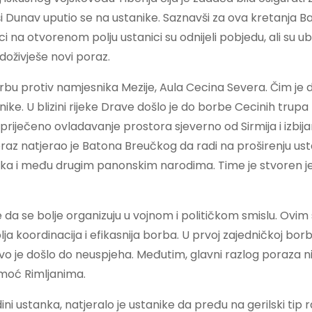
šavši Dunav uputio se na ustanike. Saznavši za ova kretanja B
bici na otvorenom polju ustanici su odnijeli pobjedu, ali su u
doživješe novi poraz.
u protiv namjesnika Mezije, Aula Cecina Severa. Čim je d
ke. U blizini rijeke Drave došlo je do borbe Cecinih trupa 
spriječeno ovladavanje prostora sjeverno od Sirmija i izbija
poraz natjerao je Batona Breučkog da radi na proširenju us
nka i među drugim panonskim narodima. Time je stvoren j
e da se bolje organizuju u vojnom i političkom smislu. Ovim
 koordinacija i efikasnija borba. U prvoj zajedničkoj bor
vo je došlo do neuspjeha. Međutim, glavni razlog poraza ni
pomoć Rimljanima.
 ustanka, natjeralo je ustanike da pređu na gerilski tip r