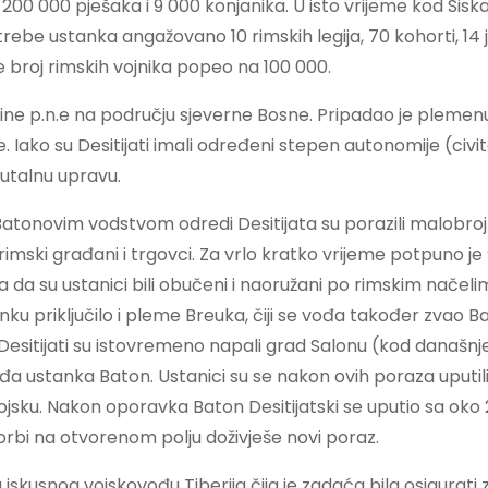
00 000 pješaka i 9 000 konjanika. U isto vrijeme kod Siska
rebe ustanka angažovano 10 rimskih legija, 70 kohorti, 14 
e broj rimskih vojnika popeo na 100 000.
dine p.n.e na području sjeverne Bosne. Pripadao je plemen
. Iako su Desitijati imali određeni stepen autonomije (civi
rutalnu upravu.
d Batonovim vodstvom odredi Desitijata su porazili malobro
 rimski građani i trgovci. Za vrlo kratko vrijeme potpuno je
a da su ustanici bili obučeni i naoružani po rimskim načeli
ku priključilo i pleme Breuka, čiji se vođa također zvao B
. Desitijati su istovremeno napali grad Salonu (kod današnje
i vođa ustanka Baton. Ustanici su se nakon ovih poraza uputi
vojsku. Nakon oporavka Baton Desitijatski se uputio sa oko
 borbi na otvorenom polju doživješe novi poraz.
skusnog vojskovođu Tiberija čija je zadaća bila osigurati