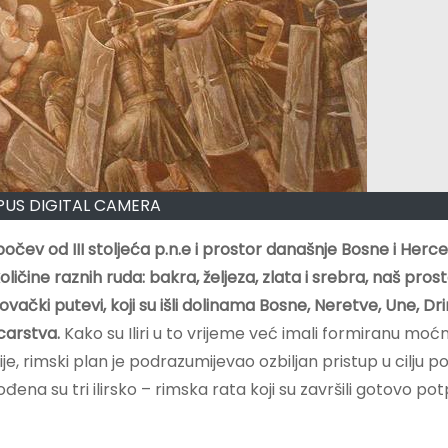
US DIGITAL CAMERA
ev od III stoljeća p.n.e i prostor današnje Bosne i Herc
ličine raznih ruda: bakra, željeza, zlata i srebra, naš prost
ački putevi, koji su išli dolinama Bosne, Neretve, Une, Dri
 carstva.
Kako su Iliri u to vrijeme već imali formiranu moć
e, rimski plan je podrazumijevao ozbiljan pristup u cilju 
ođena su tri ilirsko – rimska rata koji su završili gotovo p