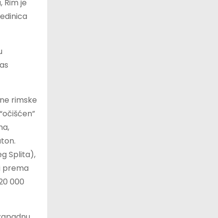
, Rim je
jedinica
u
tas
jne rimske
 “očišćen”
ma,
aton.
g Splita),
li prema
 20 000
 zapadnu