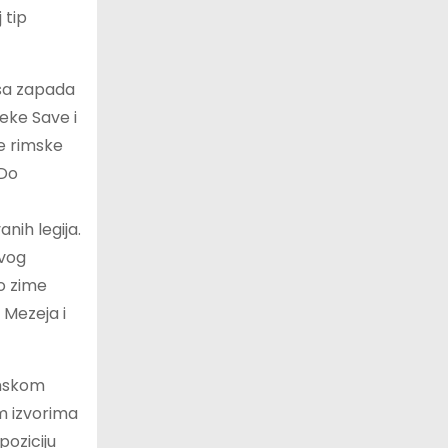
 tip
 sa zapada
jeke Save i
je rimske
 Do
nih legija.
ovog
ko zime
 Mezeja i
imskom
im izvorima
poziciju