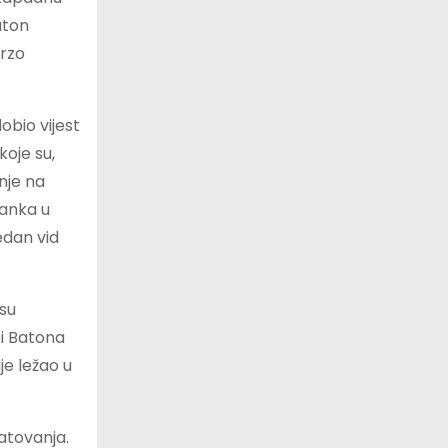
aton
brzo
obio vijest
koje su,
nje na
tanka u
edan vid
 su
bi Batona
je ležao u
atovanja.