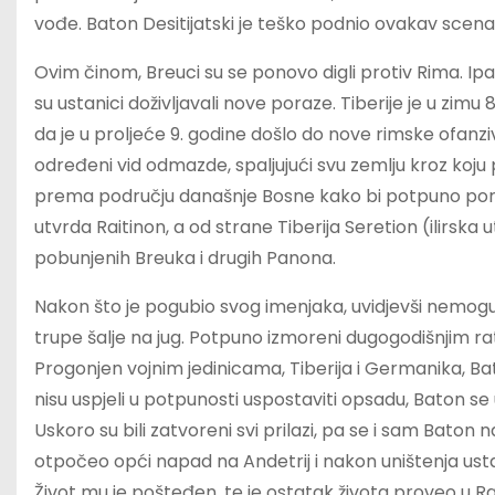
vođe. Baton Desitijatski je teško podnio ovakav scena
Ovim činom, Breuci su se ponovo digli protiv Rima. Ipa
su ustanici doživljavali nove poraze. Tiberije je u zi
da je u proljeće 9. godine došlo do nove rimske ofanziv
određeni vid odmazde, spaljujući svu zemlju kroz koju 
prema području današnje Bosne kako bi potpuno poraz
utvrda Raitinon, a od strane Tiberija Seretion (ilirsk
pobunjenih Breuka i drugih Panona.
Nakon što je pogubio svog imenjaka, uvidjevši nemog
trupe šalje na jug. Potpuno izmoreni dugogodišnjim rat
Progonjen vojnim jedinicama, Tiberija i Germanika, Bato
nisu uspjeli u potpunosti uspostaviti opsadu, Baton se
Uskoro su bili zatvoreni svi prilazi, pa se i sam Bato
otpočeo opći napad na Andetrij i nakon uništenja us
Život mu je pošteđen, te je ostatak života proveo u R