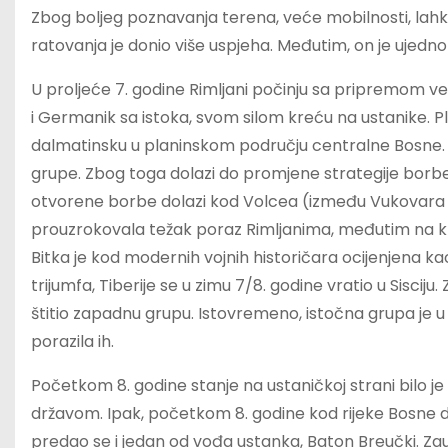
Zbog boljeg poznavanja terena, veće mobilnosti, lahk
ratovanja je donio više uspjeha. Međutim, on je ujedno d
U proljeće 7. godine Rimljani počinju sa pripremom vel
i Germanik sa istoka, svom silom kreću na ustanike. Pl
dalmatinsku u planinskom području centralne Bosne. Us
grupe. Zbog toga dolazi do promjene strategije borbe
otvorene borbe dolazi kod Volcea (između Vukovara i
prouzrokovala težak poraz Rimljanima, međutim na kraju
Bitka je kod modernih vojnih historičara ocijenjena kao
trijumfa, Tiberije se u zimu 7/8. godine vratio u Sisci
štitio zapadnu grupu. Istovremeno, istočna grupa je u 
porazila ih.
Početkom 8. godine stanje na ustaničkoj strani bilo je
državom. Ipak, početkom 8. godine kod rijeke Bosne do
predao se i jedan od vođa ustanka, Baton Breučki. Zauz