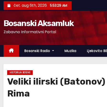
S
čet. aug 6th, 2026
5:53:30 AM
k
i
Bosanski Aksamluk
p
t
Zabavno Informativni Portal
o
c
o
Bosanski Radio
Muzika
Ljekovito Bi
n
t
e
HISTORIJA BOSNE
n
Veliki ilirski (Batono
t
Rima