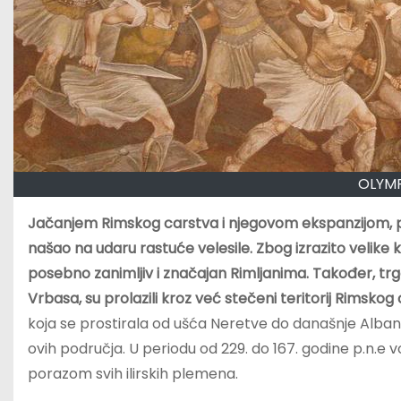
OLYMP
Jačanjem Rimskog carstva i njegovom ekspanzijom, poč
našao na udaru rastuće velesile. Zbog izrazito velike ko
posebno zanimljiv i značajan Rimljanima. Također, trgov
Vrbasa, su prolazili kroz već stečeni teritorij Rimskog
koja se prostirala od ušća Neretve do današnje Albanij
ovih područja. U periodu od 229. do 167. godine p.n.e v
porazom svih ilirskih plemena.