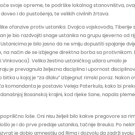
oće svoje opreme, te podrške lokalnog stanovništva, ovaj
oveo i do pustošenja, te velikih civilnih žrtava.
ike ofanzive protiv ustanika. Dvojica vojskovođa, Tiberije
an je bio razdvojiti snage ustanika na grupu sjeverno od ri
tanicima je bilo jasno da ne smiju dopustiti spajanje dvi
, na način de se izbjegne direktna borba sa protivnikom.
 Vinkovaca). Velika žestina ustaničkog udara umalo je
 je prevagnula željezna disciplina i upornost disciplinova
 bitka u kojoj je “za dlaku” izbjegnut rimski poraz. Nakon 
ju. Za komandanta je postavio Veleja Paterkula, kako bi pre
današnjoj Bosanskoj krajini, kod rijeke Sane, napala pleme
 poprilično loše. Oni nisu željeli bilo kakve pregovore sa r
šlo je i do prve predaje ustanika, tačnije Breuka. Po nek
vrat je dobio amnestiju od Rima i dozvolu da zadrži svoju 