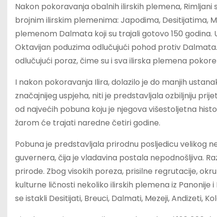
Nakon pokoravanja obalnih ilirskih plemena, Rimljani s
brojnim ilirskim plemenima: Japodima, Desitijatima, M
plemenom Dalmata koji su trajali gotovo 150 godina. U k
Oktavijan poduzima odlučujući pohod protiv Dalmata. U
odlučujući poraz, čime su i sva ilirska plemena pokore
I nakon pokoravanja Ilira, dolazilo je do manjih ustana
značajnijeg uspjeha, niti je predstavljala ozbiljniju 
od najvećih pobuna koju je njegova višestoljetna histor
žarom će trajati naredne četiri godine.
Pobuna je predstavljala prirodnu posljedicu velikog ne
guvernera, čija je vladavina postala nepodnošljiva. Razl
prirode. Zbog visokih poreza, prisilne regrutacije, okr
kulturne ličnosti nekoliko ilirskih plemena iz Panonije
se istakli Desitijati, Breuci, Dalmati, Mezeji, Andizeti, Kol