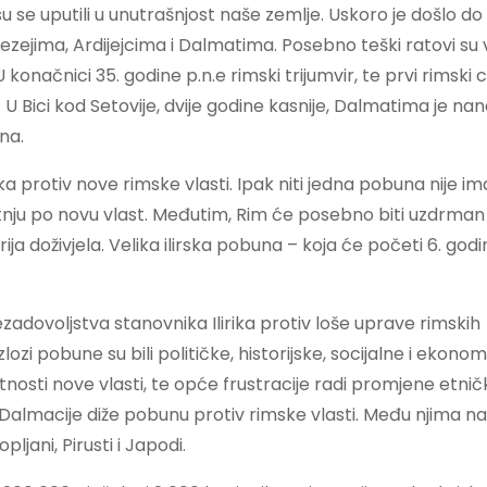
u se uputili u unutrašnjost naše zemlje. Uskoro je došlo d
ezejima, Ardijejcima i Dalmatima. Posebno teški ratovi su
onačnici 35. godine p.n.e rimski trijumvir, te prvi rimski c
 Bici kod Setovije, dvije godine kasnije, Dalmatima je na
na.
ka protiv nove rimske vlasti. Ipak niti jedna pobuna nije im
prijetnju po novu vlast. Međutim, Rim će posebno biti uzdrm
ija doživjela. Velika ilirska pobuna – koja će početi 6. god
zadovoljstva stanovnika Ilirika protiv loše uprave rimskih
ozi pobune su bili političke, historijske, socijalne i ekono
utnosti nove vlasti, te opće frustracije radi promjene etničk
 i Dalmacije diže pobunu protiv rimske vlasti. Među njima n
opljani, Pirusti i Japodi.