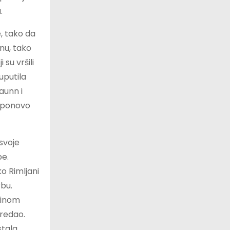
.
e, tako da
nu, tako
su vršili
uputila
aunn i
r ponovo
svoje
be.
ko Rimljani
rbu.
 činom
predao.
stala