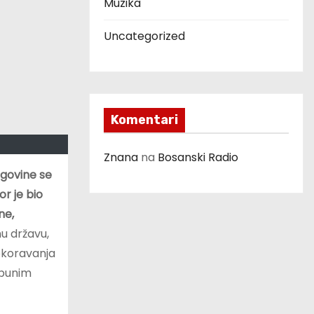
Muzika
Uncategorized
Komentari
Znana
na
Bosanski Radio
egovine se
or je bio
ne,
nu državu,
pokoravanja
otpunim