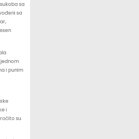
o sukoba sa
 vođeni sa
ar,
nesen
ala
an jednom
ina i punim
mske
e i
aročito su