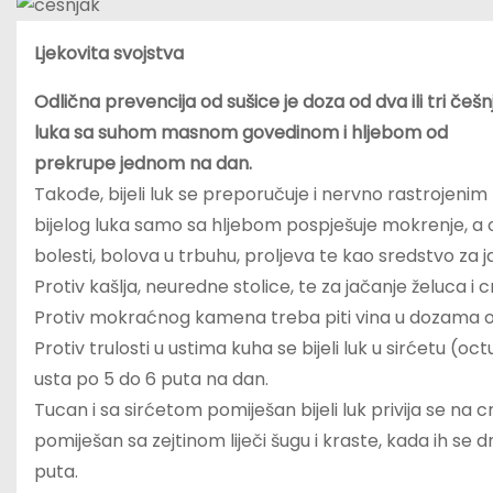
Ljekovita svojstva
Odlična prevencija od sušice je doza od dva ili tri češn
luka sa suhom masnom govedinom i hljebom od
prekrupe jednom na dan.
Takođe, bijeli luk se preporučuje i nervno rastrojenim
bijelog luka samo sa hljebom pospješuje mokrenje, a od
bolesti, bolova u trbuhu, proljeva te kao sredstvo za j
Protiv kašlja, neuredne stolice, te za jačanje želuca i 
Protiv mokraćnog kamena treba piti vina u dozama od 1
Protiv trulosti u ustima kuha se bijeli luk u sirćetu (oc
usta po 5 do 6 puta na dan.
Tucan i sa sirćetom pomiješan bijeli luk privija se na cr
pomiješan sa zejtinom liječi šugu i kraste, kada ih se
puta.