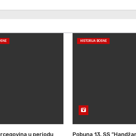
OSNE
HISTORIJA BOSNE
ercegovina u periodu
Pobuna 13. SS “Handžar”