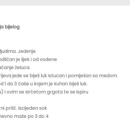
ja bijelog
 ljudima. Jedenje
ličan je lijek i od vodene
ačanje želuca.
crijeva jede se bijeli luk istucan i pomiješan sa medom.
 do 3 čaše u kojem je kuhan bijeli luk.
tu) i ovim se sirćetom grgota te se ispiru
ni prišt. Iscijeđen sok
 dnevno maže po 3 do 4