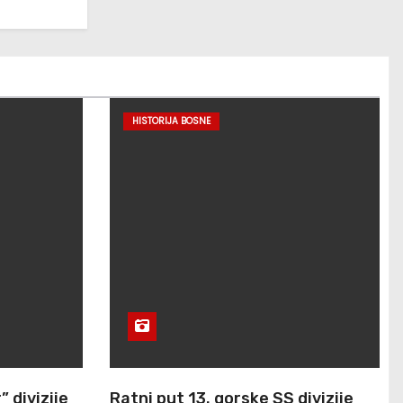
HISTORIJA BOSNE
 divizije
Ratni put 13. gorske SS divizije