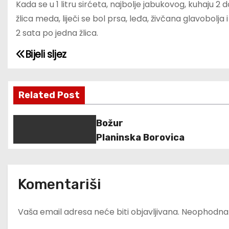
Kada se u 1 litru sirćeta, najbolje jabukovog, kuhaju 2 
žlica meda, liječi se bol prsa, leđa, živčana glavobolja 
2 sata po jedna žlica.
Bijeli sljez
N
a
Related Post
v
i
Božur
Planinska Borovica
g
a
Komentariši
c
i
Vaša email adresa neće biti objavljivana.
Neophodna 