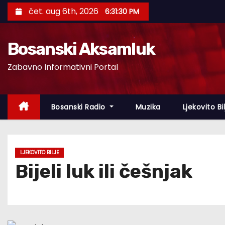
S
čet. aug 6th, 2026
6:31:31 PM
k
i
Bosanski Aksamluk
p
t
Zabavno Informativni Portal
o
c
o
Bosanski Radio
Muzika
Ljekovito Bi
n
t
e
LJEKOVITO BILJE
n
Bijeli luk ili češnjak
t