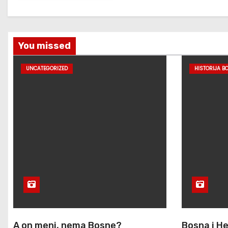
You missed
UNCATEGORIZED
HISTORIJA B
A on meni, nema Bosne?
Bosna i H